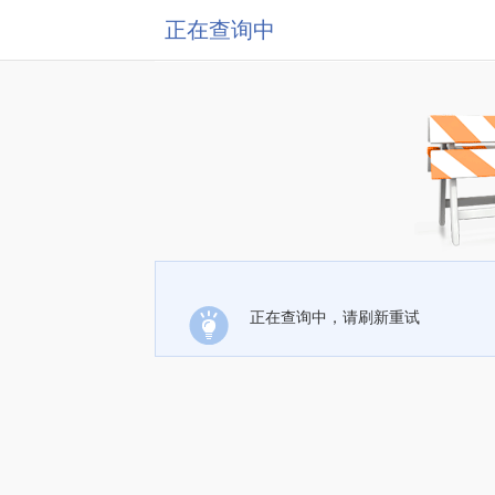
正在查询中
正在查询中，请刷新重试