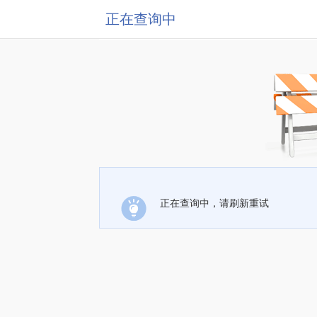
正在查询中
正在查询中，请刷新重试