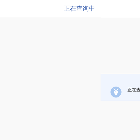
正在查询中
正在